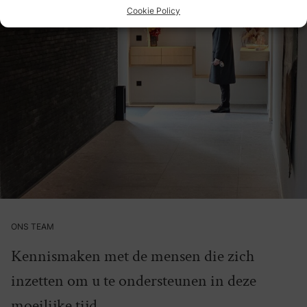
Cookie Policy
ONS TEAM
Kennismaken met de mensen die zich
inzetten om u te ondersteunen in deze
moeilijke tijd