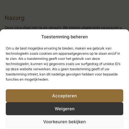
Nazorg
Onze zorg stopt niet na de uitvaart. We bieden uitgebreide nazorg om u
te ondersteunen in de periode van rouw. Of u nu behoefte heeft aan een
Toestemming beheren
luisterend oor, praktische hulp, of begeleiding, wij staan voor u klaar. U
staat er niet alleen voor.
Om u de best mogelijke ervaring te bieden, maken we gebruik van
technologieën zoals cookies om apparaatgegevens op te slaan en/of in
lees meer
te zien. Als u toestemming geeft voor het gebruik van deze
technologieën, kunnen wij gegevens zoals uw surfgedrag of unieke ID’s
op deze website verwerken. Als u geen toestemming geeft of uw
toestemming intrekt, kan dit nadelige gevolgen hebben voor bepaalde
functies en mogelijkheden.
Accepteren
Weigeren
Voorkeuren bekijken